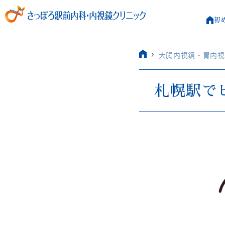
初
大腸内視鏡・胃内視
札幌駅で