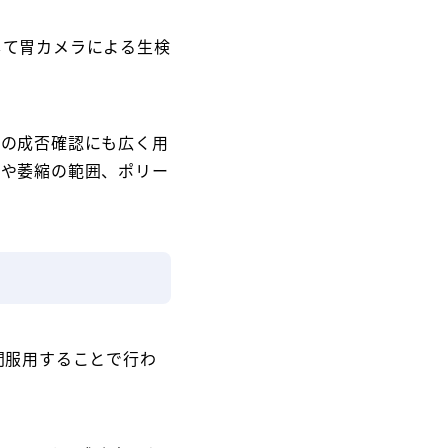
して胃カメラによる生検
菌の成否確認にも広く用
度や萎縮の範囲、ポリー
間服用することで行わ