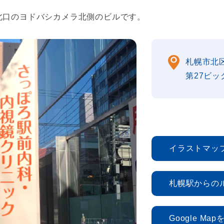
駅北口のヨドバシカメラ北側のビルです。
札幌市北区
第27ビッ
イラストマッ
札幌駅からの
Google Ma