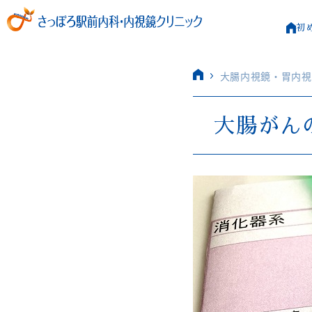
初
大腸内視鏡・胃内視
大腸がん